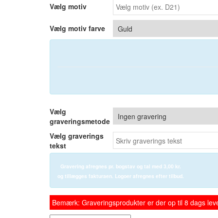
Vælg motiv
Vælg motiv farve
Vælg
graveringsmetode
Vælg graverings
tekst
Gravering afregnes pr. bogstav og tal med
3,00 kr.
og tillægges fakturaen. Logoer afregnes efter tilbud.
Bemærk: Graveringsprodukter er der op til 8 dags leve