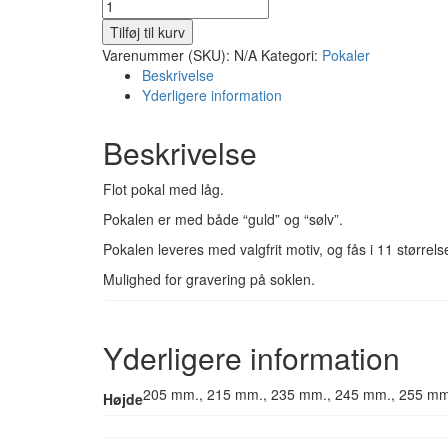
EB
174
Tilføj til kurv
antal
Varenummer (SKU):
N/A
Kategori:
Pokaler
Beskrivelse
Yderligere information
Beskrivelse
Flot pokal med låg.
Pokalen er med både “guld” og “sølv”.
Pokalen leveres med valgfrit motiv, og fås i 11 størrelse
Mulighed for gravering på soklen.
Yderligere information
205 mm., 215 mm., 235 mm., 245 mm., 255 mm
Højde