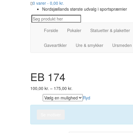
0 varer -
0,00
kr.
Nordsjællands største udvalg i sportspræmier
Forside
Pokaler
Statuetter & plaketter
Gaveartikler
Ure & smykker
Ursmeden
EB 174
100,00
kr.
–
175,00
kr.
Ryd
Højde
Se motiver