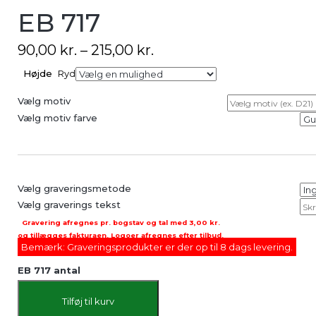
EB 717
90,00
kr.
–
215,00
kr.
Højde
Ryd
Vælg motiv
Vælg motiv farve
Vælg graveringsmetode
Vælg graverings tekst
Gravering afregnes pr. bogstav og tal med
3,00 kr.
og tillægges fakturaen. Logoer afregnes efter tilbud.
Bemærk: Graveringsprodukter er der op til 8 dags levering.
EB 717 antal
Tilføj til kurv