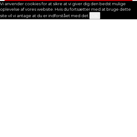
Vi anvender cookies for at sikre at vi giver dig den bedst mulige
oplevelse af vores website. Hvis du fortsætter med at bruge dette
site vil vi antage at du er indforstået med det.
Ok