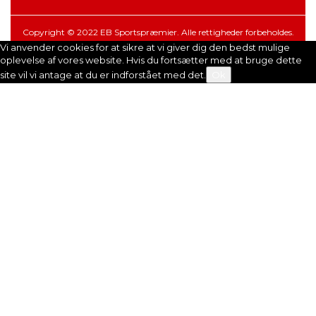
Copyright © 2022 EB Sportspræmier. Alle rettigheder forbeholdes.
Vi anvender cookies for at sikre at vi giver dig den bedst mulige
oplevelse af vores website. Hvis du fortsætter med at bruge dette
site vil vi antage at du er indforstået med det.
Ok