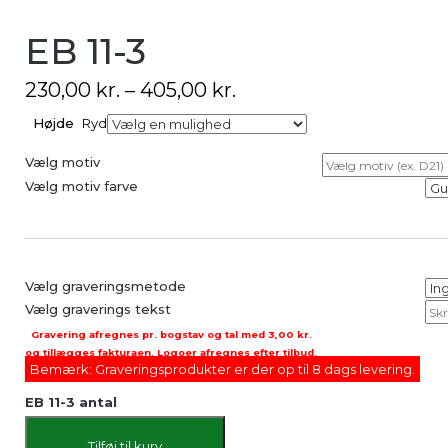
EB 11-3
230,00
kr.
–
405,00
kr.
Højde
Ryd
Vælg motiv
Vælg motiv farve
Vælg graveringsmetode
Vælg graverings tekst
Gravering afregnes pr. bogstav og tal med
3,00 kr.
og tillægges fakturaen. Logoer afregnes efter tilbud.
Bemærk: Graveringsprodukter er der op til 8 dags levering.
EB 11-3 antal
Tilføj til kurv