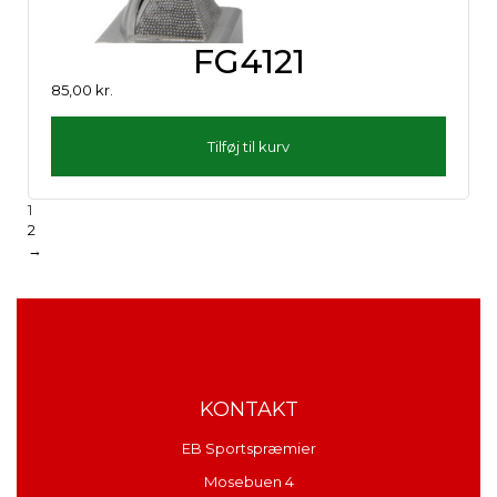
FG4121
85,00
kr.
Tilføj til kurv
1
2
→
KONTAKT
EB Sportspræmier
Mosebuen 4