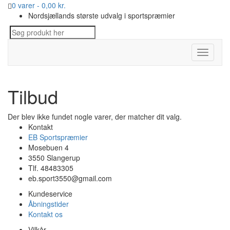
0 varer -
0,00
kr.
Nordsjællands største udvalg i sportspræmier
Toggle
navigati
Tilbud
Der blev ikke fundet nogle varer, der matcher dit valg.
Kontakt
EB Sportspræmier
Mosebuen 4
3550 Slangerup
Tlf. 48483305
eb.sport3550@gmail.com
Kundeservice
Åbningstider
Kontakt os
Vilkår