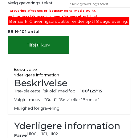
Vælg graverings tekst
Gravering afregnes pr. bogstav og tal med
3,00 kr.
og tillægges fakturaen. Logoer afregnes efter tilbud.
Bemærk: Graveringsprodukter er der op til 8 dags levering.
EB H-101 antal
Tilføj til kurv
Beskrivelse
Yderligere information
Beskrivelse
Træ-plakette “skjold” med fod.
100*125*15
Valgfrit motiv – “Guld”, “Sølv” eller “Bronze”
Mulighed for gravering
Yderligere information
H100, H101, H102
Farve