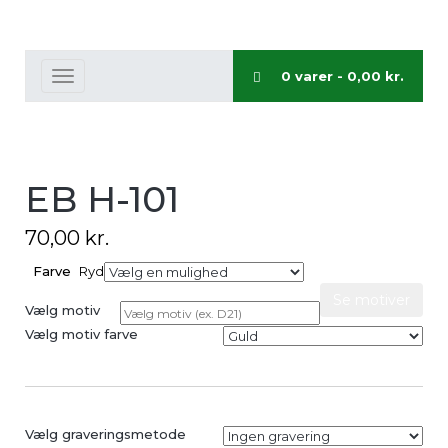
0 varer -
0,00
kr.
Toggle
navigation
EB H-101
70,00
kr.
Farve
Ryd
Se motiver
Vælg motiv
Vælg motiv farve
Vælg graveringsmetode