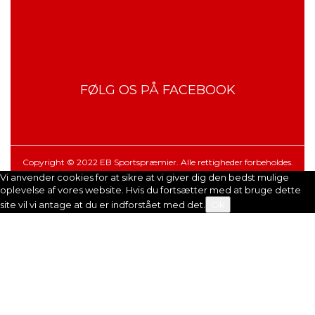
FØLG OS PÅ FACEBOOK
Copyright © 2022 EB Sportspræmier. Alle rettigheder forbeholdes.
Vi anvender cookies for at sikre at vi giver dig den bedst mulige
oplevelse af vores website. Hvis du fortsætter med at bruge dette
site vil vi antage at du er indforstået med det.
Ok