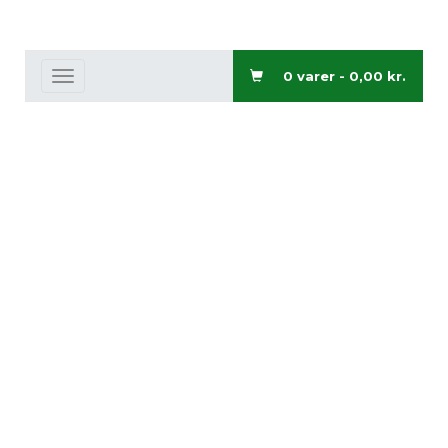
0 varer -
0,00
kr.
Toggle
navigation