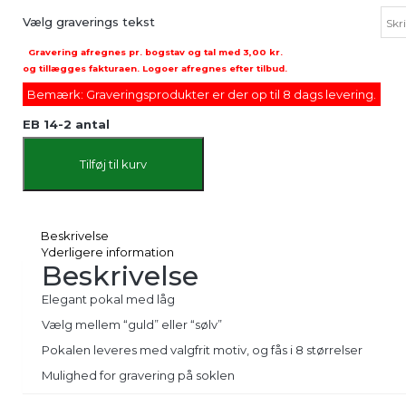
Vælg graverings tekst
Gravering afregnes pr. bogstav og tal med
3,00 kr.
og tillægges fakturaen. Logoer afregnes efter tilbud.
Bemærk: Graveringsprodukter er der op til 8 dags levering.
EB 14-2 antal
Tilføj til kurv
Beskrivelse
Yderligere information
Beskrivelse
Elegant pokal med låg
Vælg mellem “guld” eller “sølv”
Pokalen leveres med valgfrit motiv, og fås i 8 størrelser
Mulighed for gravering på soklen