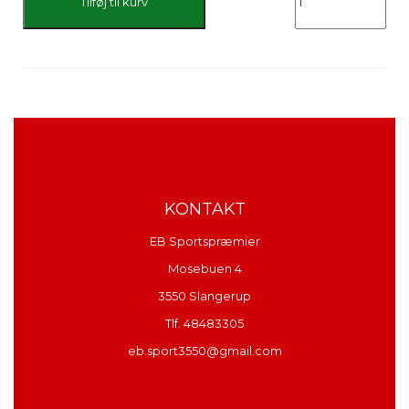
Tilføj til kurv
KONTAKT
EB Sportspræmier
Mosebuen 4
3550 Slangerup
Tlf. 48483305
eb.sport3550@gmail.com