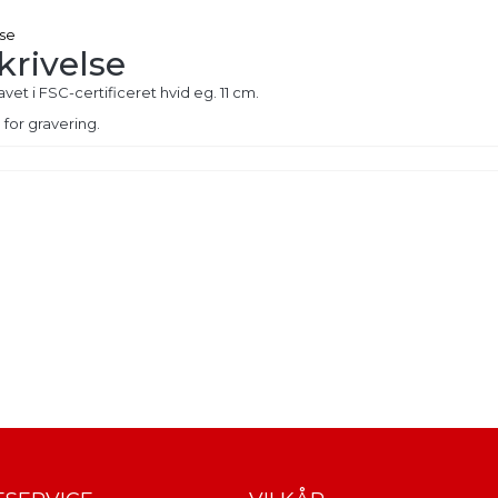
lse
krivelse
avet i FSC-certificeret hvid eg. 11 cm.
for gravering.