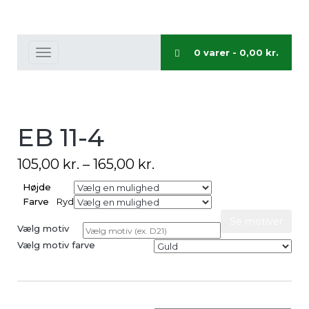
0 varer -
0,00
kr.
Toggle
navigation
EB 11-4
105,00
kr.
–
165,00
kr.
Højde
Farve
Ryd
Se motiver
Vælg motiv
Vælg motiv farve