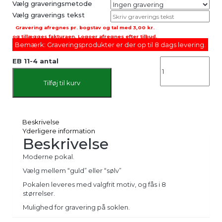
Vælg graveringsmetode
Vælg graverings tekst
Gravering afregnes pr. bogstav og tal med
3,00 kr.
og tillægges fakturaen. Logoer afregnes efter tilbud.
Bemærk: Graveringsprodukter er der op til 8 dags levering.
EB 11-4 antal
Tilføj til kurv
Beskrivelse
Yderligere information
Beskrivelse
Moderne pokal.
Vælg mellem “guld” eller “sølv”
Pokalen leveres med valgfrit motiv, og fås i 8
størrelser.
Mulighed for gravering på soklen.