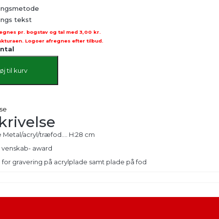
ringsmetode
ings tekst
egnes pr. bogstav og tal med
3,00 kr.
akturaen. Logoer afregnes efter tilbud.
ntal
føj til kurv
lse
krivelse
e Metal/acryl/træfod…. H:28 cm
 venskab- award
for gravering på acrylplade samt plade på fod