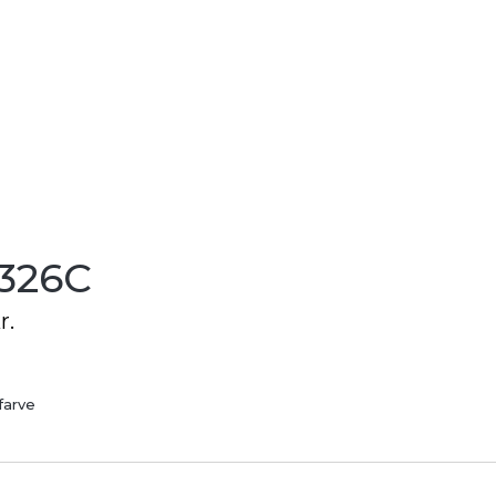
326C
r.
farve