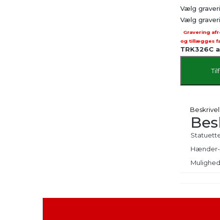
Vælg grave
Vælg graver
Gravering afr
og tillægges f
TRK326C a
Til
Beskrive
Bes
Statuett
Hænder-
Mulighed 