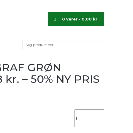
0 varer -
0,00
kr.
GRAF GRØN
 kr. – 50% NY PRIS