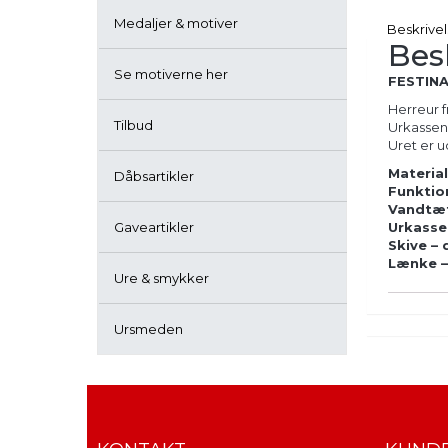
LYNETTE
OG
Medaljer & motiver
Beskrive
SKIVE
Bes
Vejl.
1.798
Se motiverne her
FESTIN
kr.
-
Herreur f
Tilbud
50%
Urkassen e
NY
Uret er u
PRIS
Materia
Dåbsartikler
Kr.
Funktio
899,00
Vandtæ
antal
Gaveartikler
Urkasse
Skive –
Lænke –
Ure & smykker
Ursmeden