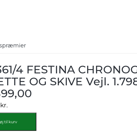
rtspræmier
361/4 FESTINA CHRONO
TTE OG SKIVE Vejl. 1.798
899,00
0
kr.
føj til kurv
RAF