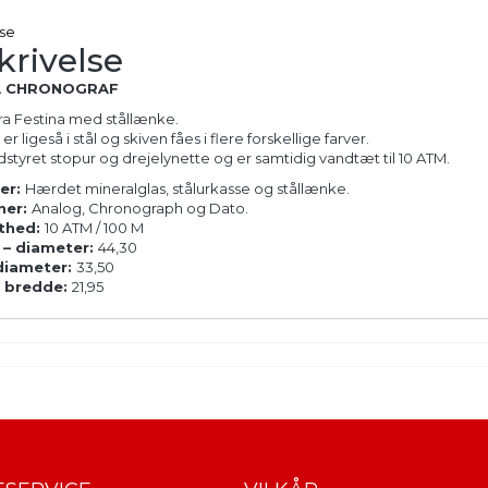
lse
krivelse
A CHRONOGRAF
ra Festina med stållænke.
r ligeså i stål og skiven fåes i flere forskellige farver.
dstyret stopur og drejelynette og er samtidig vandtæt til 10 ATM.
ler:
Hærdet mineralglas, stålurkasse og stållænke.
ner:
Analog, Chronograph og Dato.
thed:
10 ATM / 100 M
 – diameter:
44,30
 diameter:
33,50
 bredde:
21,95