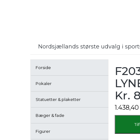
Nordsjællands største udvalg i spo
F20
Forside
LYNE
Pokaler
Kr. 
Statuetter & plaketter
1.438,4
Bæger & fade
F20361/4
FESTINA
Til
CHRONOG
Figurer
GRØN