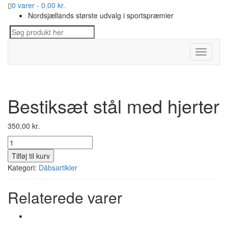
0 varer -
0,00
kr.
Nordsjællands største udvalg i sportspræmier
Toggle
navigati
Bestiksæt stål med hjerter
350,00
kr.
Bestiksæt
stål
Tilføj til kurv
med
Kategori:
Dåbsartikler
hjerter
antal
Relaterede varer