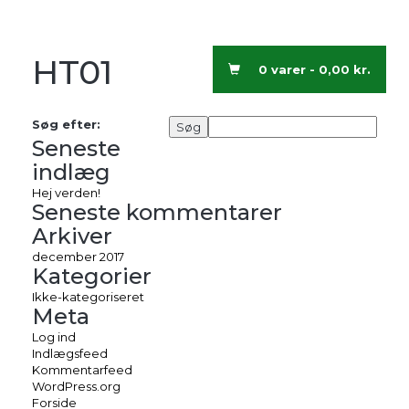
HT01
0 varer -
0,00
kr.
Søg efter:
Seneste
indlæg
Hej verden!
Seneste kommentarer
Arkiver
december 2017
Kategorier
Ikke-kategoriseret
Meta
Log ind
Indlægsfeed
Kommentarfeed
WordPress.org
Forside