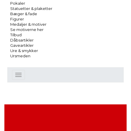
Pokaler
Statuetter & plaketter
Bæger & fade
Figurer
Medaljer & motiver
Se motiverne her
Tilbud
Dåbsartikler
Gaveartikler
Ure & smykker
Ursmeden
Toggle
navigation