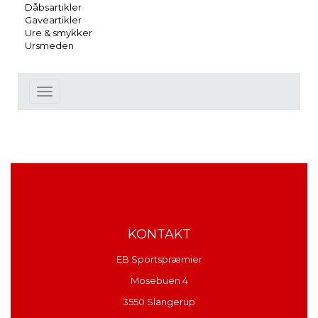
Dåbsartikler
Gaveartikler
Ure & smykker
Ursmeden
Toggle
navigation
KONTAKT
EB Sportspræmier
Mosebuen 4
3550 Slangerup