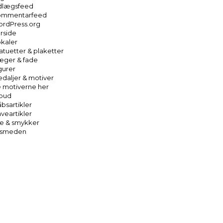
dlægsfeed
ommentarfeed
rdPress.org
rside
kaler
atuetter & plaketter
ger & fade
gurer
daljer & motiver
 motiverne her
lbud
bsartikler
veartikler
e & smykker
rsmeden