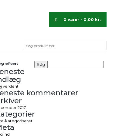
0 varer -
0,00
kr.
g efter:
eneste
ndlæg
j verden!
eneste kommentarer
rkiver
cember 2017
ategorier
ke-kategoriseret
Meta
g ind