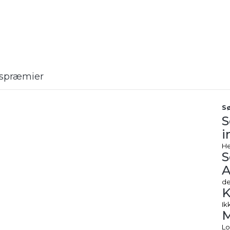
rtspræmier
Sø
S
i
He
S
A
de
K
Ik
Lo