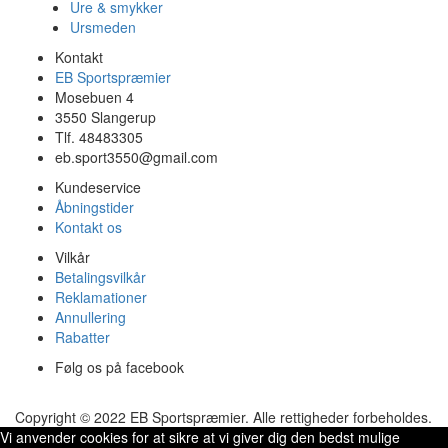
Ure & smykker
Ursmeden
Kontakt
EB Sportspræmier
Mosebuen 4
3550 Slangerup
Tlf. 48483305
eb.sport3550@gmail.com
Kundeservice
Åbningstider
Kontakt os
Vilkår
Betalingsvilkår
Reklamationer
Annullering
Rabatter
Følg os på facebook
Copyright © 2022 EB Sportspræmier. Alle rettigheder forbeholdes.
Vi anvender cookies for at sikre at vi giver dig den bedst mulige