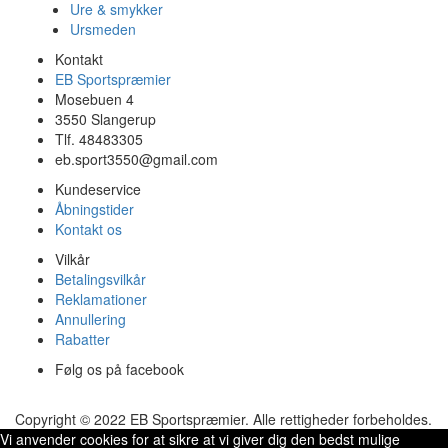
Ure & smykker
Ursmeden
Kontakt
EB Sportspræmier
Mosebuen 4
3550 Slangerup
Tlf. 48483305
eb.sport3550@gmail.com
Kundeservice
Åbningstider
Kontakt os
Vilkår
Betalingsvilkår
Reklamationer
Annullering
Rabatter
Følg os på facebook
Copyright © 2022 EB Sportspræmier. Alle rettigheder forbeholdes.
Vi anvender cookies for at sikre at vi giver dig den bedst mulige