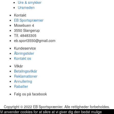
Ure & smykker
Ursmeden
Kontakt
EB Sportspræmier
Mosebuen 4
3550 Slangerup
Tlf. 48483305
eb.sport3550@gmail.com
Kundeservice
Åbningstider
Kontakt os
Vilkår
Betalingsvilkår
Reklamationer
Annullering
Rabatter
Følg os på facebook
Copyright © 2022 EB Sportspræmier. Alle rettigheder forbeholdes.
Vi anvender cookies for at sikre at vi giver dig den bedst mulige