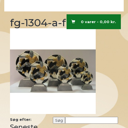
fg-1304-a-f
0 varer -
0,00
kr.
Søg efter:
Seneste