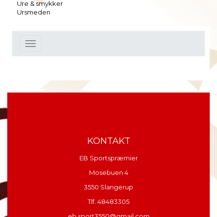
Ure & smykker
Ursmeden
Toggle
navigation
KONTAKT
EB Sportspræmier
Mosebuen 4
3550 Slangerup
Tlf. 48483305
eb.sport3550@gmail.com