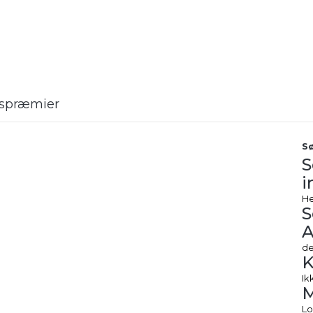
rtspræmier
Sø
S
i
He
S
A
de
K
Ik
Lo