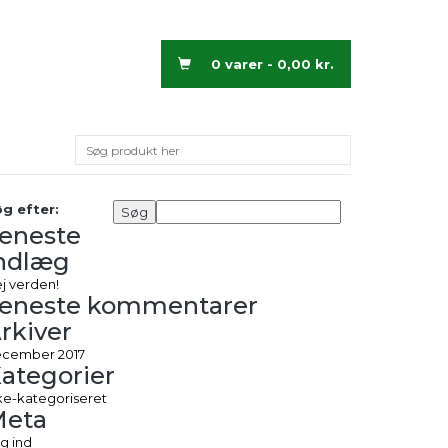
0 varer -
0,00
kr.
g efter:
eneste
ndlæg
j verden!
eneste kommentarer
rkiver
cember 2017
ategorier
ke-kategoriseret
Meta
g ind