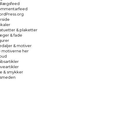
dlægsfeed
ommentarfeed
rdPress.org
rside
kaler
atuetter & plaketter
ger & fade
gurer
daljer & motiver
 motiverne her
lbud
bsartikler
veartikler
e & smykker
rsmeden