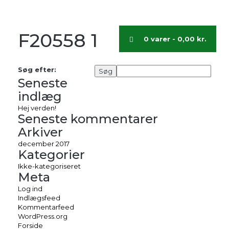
F20558 1
0 varer -
0,00
kr.
Søg efter:
Seneste
indlæg
Hej verden!
Seneste kommentarer
Arkiver
december 2017
Kategorier
Ikke-kategoriseret
Meta
Log ind
Indlægsfeed
Kommentarfeed
WordPress.org
Forside