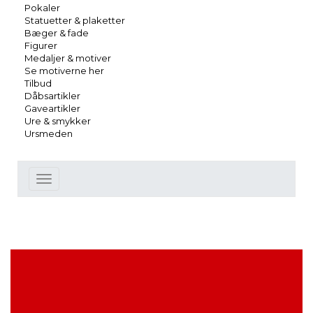
Pokaler
Statuetter & plaketter
Bæger & fade
Figurer
Medaljer & motiver
Se motiverne her
Tilbud
Dåbsartikler
Gaveartikler
Ure & smykker
Ursmeden
Toggle
navigation