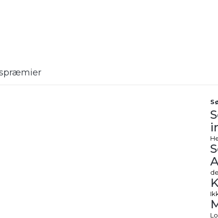
rtspræmier
Sø
S
i
He
S
A
de
K
Ik
Lo