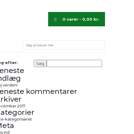
0 varer -
0,00
kr.
g efter:
eneste
ndlæg
j verden!
eneste kommentarer
rkiver
cember 2017
ategorier
ke-kategoriseret
Meta
g ind