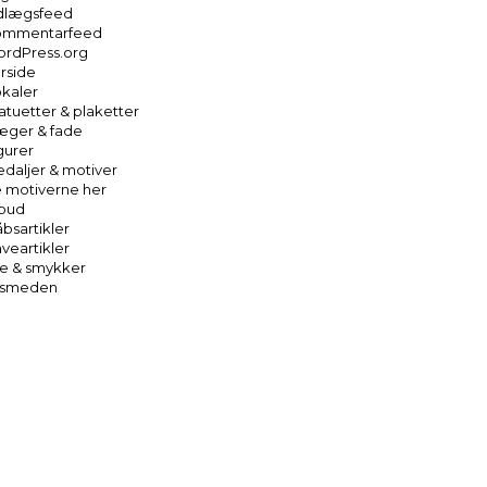
dlægsfeed
ommentarfeed
rdPress.org
rside
kaler
atuetter & plaketter
ger & fade
gurer
daljer & motiver
 motiverne her
lbud
bsartikler
veartikler
e & smykker
rsmeden