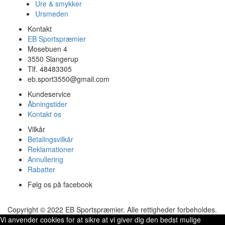
Ure & smykker
Ursmeden
Kontakt
EB Sportspræmier
Mosebuen 4
3550 Slangerup
Tlf. 48483305
eb.sport3550@gmail.com
Kundeservice
Åbningstider
Kontakt os
Vilkår
Betalingsvilkår
Reklamationer
Annullering
Rabatter
Følg os på facebook
Copyright © 2022 EB Sportspræmier. Alle rettigheder forbeholdes.
Vi anvender cookies for at sikre at vi giver dig den bedst mulige