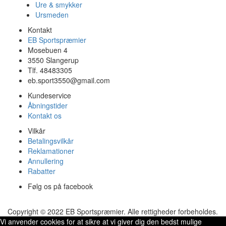
Ure & smykker
Ursmeden
Kontakt
EB Sportspræmier
Mosebuen 4
3550 Slangerup
Tlf. 48483305
eb.sport3550@gmail.com
Kundeservice
Åbningstider
Kontakt os
Vilkår
Betalingsvilkår
Reklamationer
Annullering
Rabatter
Følg os på facebook
Copyright © 2022 EB Sportspræmier. Alle rettigheder forbeholdes.
Vi anvender cookies for at sikre at vi giver dig den bedst mulige