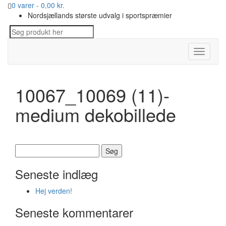
0 varer -
0,00
kr.
Nordsjællands største udvalg i sportspræmier
Toggle
navigati
10067_10069 (11)-
medium dekobillede
Søg
efter:
Seneste indlæg
Hej verden!
Seneste kommentarer